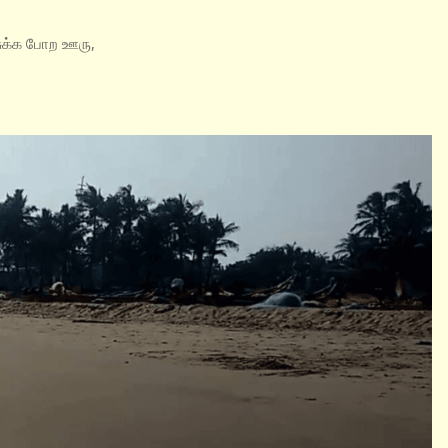
ுக்க போற ஊரு,