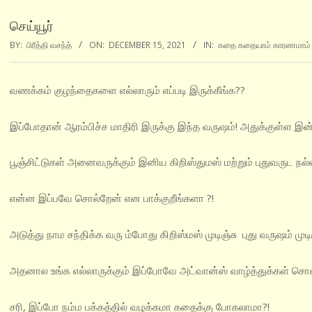
செய்யூர்
BY:
பிரீத்தி வசந்த்
ON:
DECEMBER 15, 2021
IN:
கதை கதையாம் காரணமாம்
வணக்கம் குழந்தைகளை எல்லாரும் எப்படி இருக்கீங்க??
இப்போதான் ஆரம்பிச்ச மாதிரி இருக்கு இந்த வருஷம்! அதுக்குள்ள இன
பூஞ்சிட்டுகள் அனைவருக்கும் இனிய கிறிஸ்துமஸ் மற்றும் புதுவருட நல்வ
என்ன இப்பவே சொல்றேன் என பாக்குறீங்களா ?!
அடுத்து நாம சந்திக்க வரு ம்போது கிறிஸ்மஸ் முடிஞ்சு புது வருஷம் முட
அதனால உங்க எல்லாருக்கும் இப்போவே அட்வான்ஸ் வாழ்த்துக்கள் சொல்
சரி, இப்போ நம்ம பக்கத்தில் வழக்கமா கதைக்கு போகலாமா?!