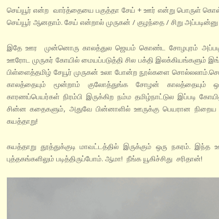
செய்யூர் என்ற வார்த்தையை பகுத்தா சேய் + ஊர் என்று பொருள் கொள்ள
செய்யூர் ஆனதாம். சேய் என்றால் முருகன் / குழந்தை / சிறு அப்படின்னு
இதே ஊர முன்னொரு காலத்துல ஜெயம் கொண்ட சோழபுரம் அப்படின்னு
ஊரோட முருகர் கோயில் மையப்படுத்தி சில பக்தி இலக்கியங்களும் இங்கே 
பிள்ளைத்தமிழ் சேயூர் முருகன் உலா போன்ற நூல்களை சொல்லலாம்.செய
காலத்தையும் மூன்றாம் குலோத்துங்க சோழன் காலத்தையும் ஒப
காரணப்பெயர்கள் நிரம்பி இருக்கிற நம்ம தமிழ்நாட்டுல இப்படி கோயி
சின்ன கதைகளும், அதுவே பின்னாளில் ஊருக்கு பெயரான நிறைய ஊ
கயத்தாறு!
கயத்தாறு தூத்துக்குடி மாவட்டத்தில் இருக்கும் ஒரு நகரம். இந்த
புத்தகங்களிலும் படித்திருப்போம். ஆமா! நீங்க யூகிச்சிது சரிதான்!