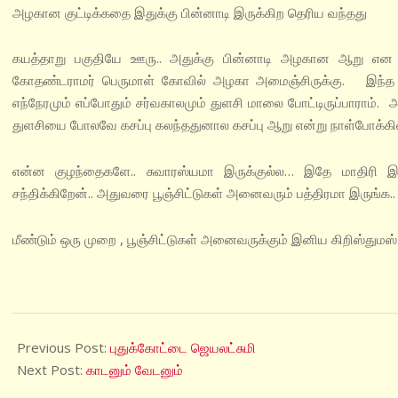
அழகான குட்டிக்கதை இதுக்கு பின்னாடி இருக்கிற தெரிய வந்தது
கயத்தாறு பகுதியே ஊரு.. அதுக்கு பின்னாடி அழகான ஆறு எ
கோதண்டராமர் பெருமாள் கோவில் அழகா அமைஞ்சிருக்கு. இந்த 
எந்நேரமும் எப்போதும் சர்வகாலமும் துளசி மாலை போட்டிருப்பாராம்.
துளசியை போலவே கசப்பு கலந்ததுனால கசப்பு ஆறு என்று நாள்போக்கில் ப
என்ன குழந்தைகளே.. சுவாரஸ்யமா இருக்குல்ல… இதே மாதிர
சந்திக்கிறேன்.. அதுவரை பூஞ்சிட்டுகள் அனைவரும் பத்திரமா இருங்க.
மீண்டும் ஒரு முறை , பூஞ்சிட்டுகள் அனைவருக்கும் இனிய கிறிஸ்துமஸ் மற
2021-
12-
Previous Post:
புதுக்கோட்டை ஜெயலட்சுமி
15
Next Post:
காடனும் வேடனும்