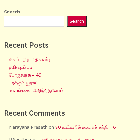
Search
Search
Recent Posts
சிவப்பு நிற மிதிவண்டி
தமிழைப் படி
பொருத்துக – 49
பறக்கும் பூநாய்
மாதங்களை அறிந்திடுவோம்
Recent Comments
Narayana Prasath
on
80 நாட்களில் உலகைச் சுற்றி – 6
R.Savithri
on
குற்றமே தண்டனை – நிர்மலன்