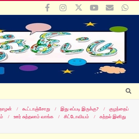
Search
தோழன்
கூட்டாஞ்சோறு
இது எப்படி இருக்கு?
குழந்தைப்
ம்
ஊர் சுத்தலாம் வாங்க
சிட்டோவியம்
கற்றல் இனிது