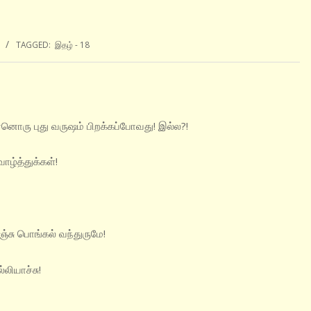
TAGGED:
இதழ் - 18
்னொரு புது வருஷம் பிறக்கப்போவது! இல்ல?!
ாழ்த்துக்கள்!
ிஞ்சு பொங்கல் வந்துருமே!
லியாச்சு!