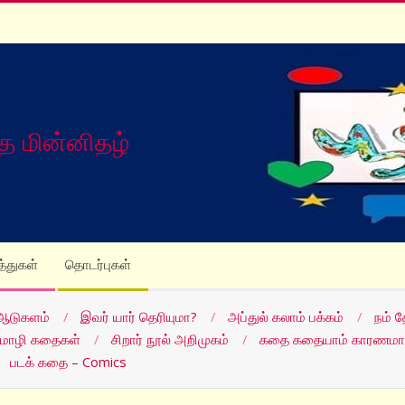
த மின்னிதழ்
த்துகள்
தொடர்புகள்
ஆடுகளம்
இவர் யார் தெரியுமா?
அப்துல் கலாம் பக்கம்
நம் 
மொழி கதைகள்
சிறார் நூல் அறிமுகம்
கதை கதையாம் காரணமா
படக் கதை – Comics