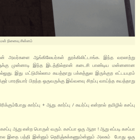
்மன் நினைவு சின்னம்
ன் அவர்களை ஆங்கிலேயர்கள் தூக்கிலிட்டாங்க. இந்த வரலாற்று
ுக்கு முன்னாடி இந்த இடத்தில்தான் கடைசி பாண்டிய மன்னனான
லுது. இது மட்டுமில்லாம கயத்தாறு பக்கத்துல இருக்குற எட்டயபுரம்
விஞர் பாரதியார் பிறந்த ஒருவருக்கு இவ்வளவு சிறப்பு வாய்ந்த கயத்தாறு
கும்போது கார்ப்பு + ஆறு. கார்ப்பு / கயர்ப்பு என்றால் தமிழில் கசப்பு
கசப்பு ஆறு என்ற பொருள் வரும். கசப்பா ஒரு ஆறா ! ஆறு எப்படி கசப்பா
தனால இதை பத்தி இன்னும் தெரிஞ்சுக்கணும்ன்னும் அலசும் போது ஒரு