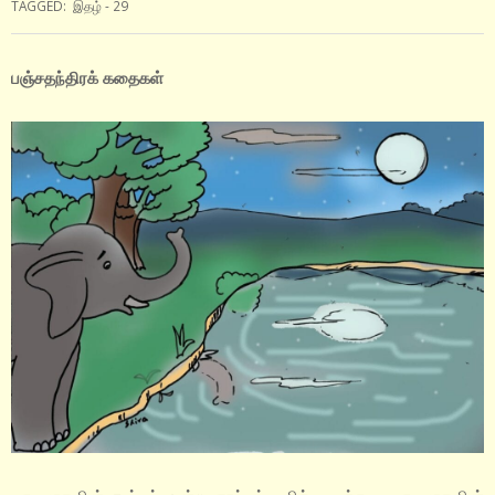
TAGGED:
இதழ் - 29
பஞ்சதந்திரக் கதைகள்