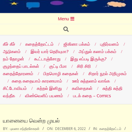
Secondary
Menu
Navigation
Search
Menu
கீச் கீச்
கதைத்தோட்டம்
ஜிகினா பக்கம்
புதிர்வனம்
ஆடுகளம்
இவர் யார் தெரியுமா?
அப்துல் கலாம் பக்கம்
நம் தோழன்
கூட்டாஞ்சோறு
இது எப்படி இருக்கு?
குழந்தைப் பாடல்கள்
குட்டி பீமா
சிரி சிரி
கதைத்தோரணம்
பிறமொழி கதைகள்
சிறார் நூல் அறிமுகம்
கதை கதையாம் காரணமாம்
ஊர் சுத்தலாம் வாங்க
சிட்டோவியம்
கற்றல் இனிது
கவிதைகள்
சுத்தி சுத்தி
வந்தீக
விண்வெளிப் பயணம்
படக் கதை – Comics
யானையை வென்ற முயல்
BY:
புவனா சந்திரசேகரன்
ON:
DECEMBER 6, 2022
IN:
கதைத்தோட்டம்