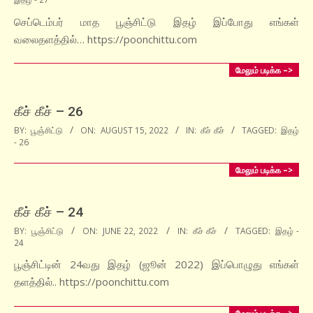
09-
15
செப்டெம்பர் மாத பூஞ்சிட்டு இதழ் இப்போது எங்கள்
வலைதளத்தில்… https://poonchittu.com
மேலும் படிக்க –>
கீச் கீச் – 26
2022-
BY:
பூஞ்சிட்டு
ON:
AUGUST 15, 2022
IN:
கீச் கீச்
TAGGED:
இதழ்
- 26
08-
15
மேலும் படிக்க –>
கீச் கீச் – 24
2022-
BY:
பூஞ்சிட்டு
ON:
JUNE 22, 2022
IN:
கீச் கீச்
TAGGED:
இதழ் -
24
06-
22
பூஞ்சிட்டின் 24வது இதழ் (ஜூன் 2022) இப்பொழுது எங்கள்
தளத்தில்.. https://poonchittu.com
மேலும் படிக்க –>