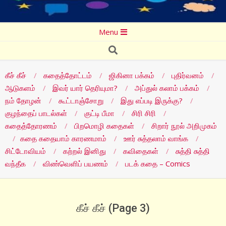
Secondary
Menu
Navigation
Search
Menu
கீச் கீச்
கதைத்தோட்டம்
ஜிகினா பக்கம்
புதிர்வனம்
ஆடுகளம்
இவர் யார் தெரியுமா?
அப்துல் கலாம் பக்கம்
நம் தோழன்
கூட்டாஞ்சோறு
இது எப்படி இருக்கு?
குழந்தைப் பாடல்கள்
குட்டி பீமா
சிரி சிரி
கதைத்தோரணம்
பிறமொழி கதைகள்
சிறார் நூல் அறிமுகம்
கதை கதையாம் காரணமாம்
ஊர் சுத்தலாம் வாங்க
சிட்டோவியம்
கற்றல் இனிது
கவிதைகள்
சுத்தி சுத்தி
வந்தீக
விண்வெளிப் பயணம்
படக் கதை – Comics
கீச் கீச்
(Page 3)