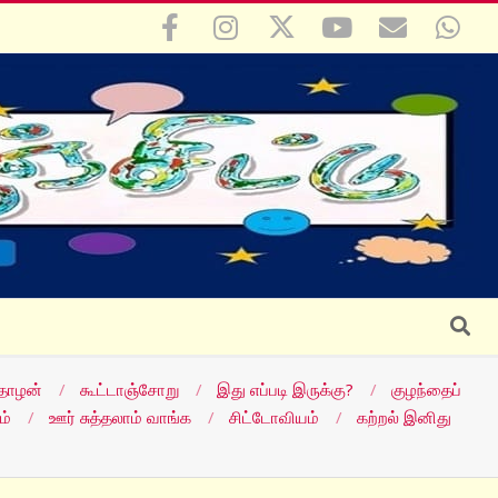
Search
தோழன்
கூட்டாஞ்சோறு
இது எப்படி இருக்கு?
குழந்தைப்
ம்
ஊர் சுத்தலாம் வாங்க
சிட்டோவியம்
கற்றல் இனிது