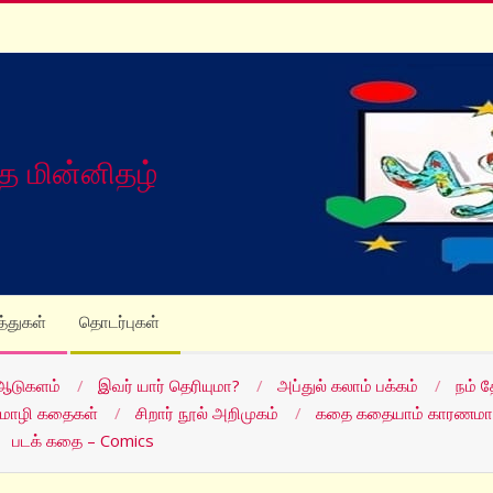
த மின்னிதழ்
த்துகள்
தொடர்புகள்
ஆடுகளம்
இவர் யார் தெரியுமா?
அப்துல் கலாம் பக்கம்
நம் 
மொழி கதைகள்
சிறார் நூல் அறிமுகம்
கதை கதையாம் காரணமா
படக் கதை – Comics