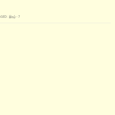
GGED:
இதழ் - 7