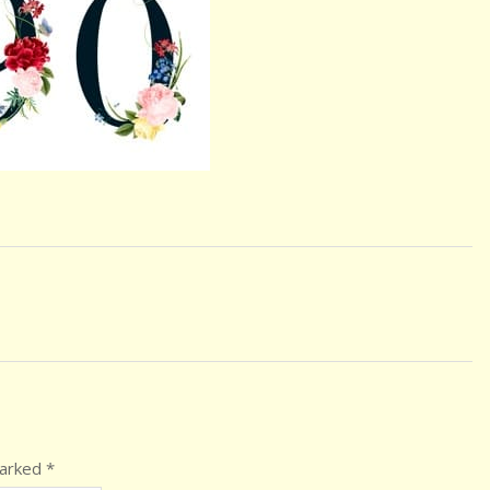
marked
*