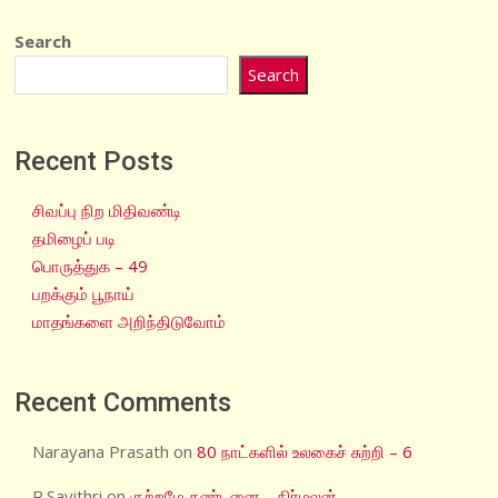
Search
Search
Recent Posts
சிவப்பு நிற மிதிவண்டி
தமிழைப் படி
பொருத்துக – 49
பறக்கும் பூநாய்
மாதங்களை அறிந்திடுவோம்
Recent Comments
Narayana Prasath
on
80 நாட்களில் உலகைச் சுற்றி – 6
R.Savithri
on
குற்றமே தண்டனை – நிர்மலன்