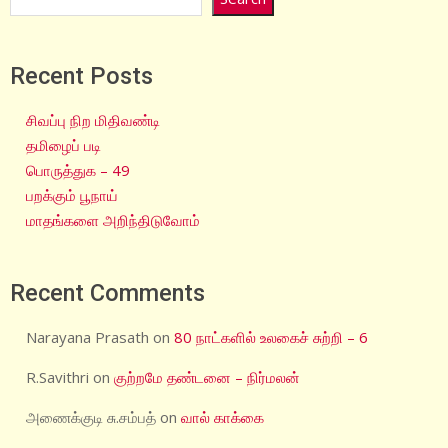
Recent Posts
சிவப்பு நிற மிதிவண்டி
தமிழைப் படி
பொருத்துக – 49
பறக்கும் பூநாய்
மாதங்களை அறிந்திடுவோம்
Recent Comments
Narayana Prasath
on
80 நாட்களில் உலகைச் சுற்றி – 6
R.Savithri
on
குற்றமே தண்டனை – நிர்மலன்
அணைக்குடி சு.சம்பத்
on
வால் காக்கை