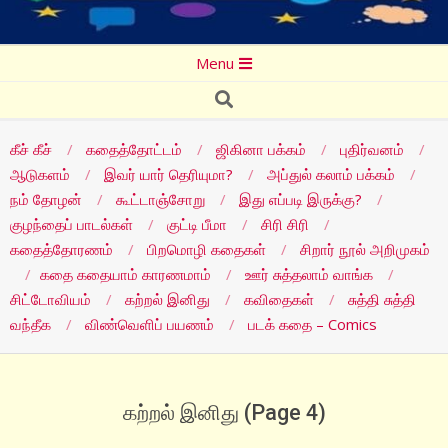
Secondary
Menu
Navigation
Search
Menu
கீச் கீச்
கதைத்தோட்டம்
ஜிகினா பக்கம்
புதிர்வனம்
ஆடுகளம்
இவர் யார் தெரியுமா?
அப்துல் கலாம் பக்கம்
நம் தோழன்
கூட்டாஞ்சோறு
இது எப்படி இருக்கு?
குழந்தைப் பாடல்கள்
குட்டி பீமா
சிரி சிரி
கதைத்தோரணம்
பிறமொழி கதைகள்
சிறார் நூல் அறிமுகம்
கதை கதையாம் காரணமாம்
ஊர் சுத்தலாம் வாங்க
சிட்டோவியம்
கற்றல் இனிது
கவிதைகள்
சுத்தி சுத்தி
வந்தீக
விண்வெளிப் பயணம்
படக் கதை – Comics
கற்றல் இனிது
(Page 4)