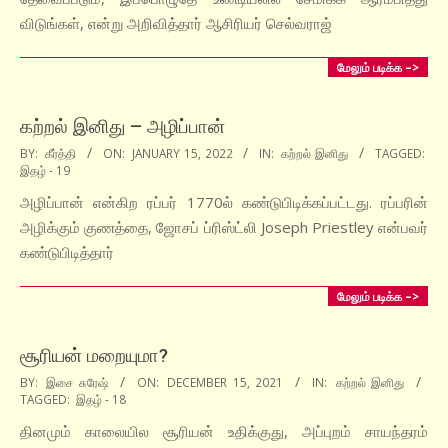
விடுங்கள், என்று அறிவித்தார் ஆசிரியர் செல்வராஜ்
மேலும் படிக்க –>
கற்றல் இனிது – அழிப்பான்
2022-
BY:
கீர்த்தி
ON:
JANUARY 15, 2022
IN:
கற்றல் இனிது
TAGGED:
இதழ் - 19
01-
15
அழிப்பான் என்கிற ரப்பர் 1770ல் கண்டுபிடிக்கப்பட்டது. ரப்பரின்
அழிக்கும் குணத்தை, ஜோசப் ப்ரிஸ்ட்லி Joseph Priestley என்பவர்
கண்டுபிடித்தார்
மேலும் படிக்க –>
சூரியன் மறையுமா?
2021-
BY:
இசை சுரேஷ்
ON:
DECEMBER 15, 2021
IN:
கற்றல் இனிது
TAGGED:
இதழ் - 18
12-
15
தினமும் காலையில சூரியன் உதிக்குது, அப்புறம் சாயந்தரம்