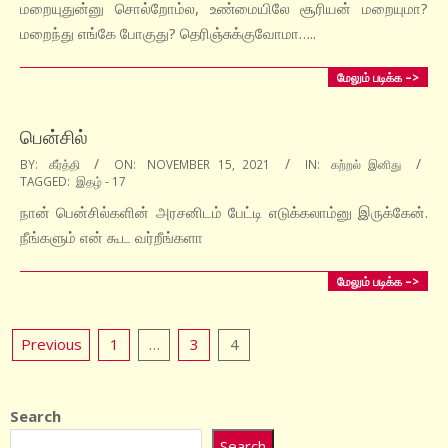
மறையுதுன்னு சொல்றோம்ல, உண்மையிலே சூரியன் மறையுமா?
மறைந்து எங்கே போகுது? தெரிஞ்சுக்குவோமா…..
மேலும் படிக்க –>
பென்சில்
2021-
BY:
கீர்த்தி
ON:
NOVEMBER 15, 2021
IN:
கற்றல் இனிது
TAGGED:
இதழ் - 17
11-
15
நான் பென்சில்களின் அரசனிடம் பேட்டி எடுக்கலாம்னு இருக்கேன்.
நீங்களும் என் கூட வர்றீங்களா
மேலும் படிக்க –>
Posts
Previous
1
…
3
4
pagination
Search
Search