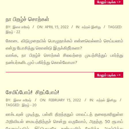
மேலும் படிக்க –>
நா பிறழ்ச் சொற்கள்
2022-
BY:
இசை சுரேஷ்
ON:
APRIL 15, 2022
IN:
கற்றல் இனிது
TAGGED:
இதழ் - 22
04-
15
கோடை விடுமுறையில் பொழுதாக்கம் என்னவெல்லாம் செய்யலாம்
என்று யோசித்து கொண்டு இருக்கிறீர்களா?
வாங்க, நா பிறழ்ச் சொற்கள் சிலவற்றை முயற்சித்துப் பார்த்து
நண்பர்களிடமும் பகிர்ந்து கொள்வோமா?
மேலும் படிக்க –>
சேமிப்போம்! சிறப்போம்!
2022-
BY:
இசை சுரேஷ்
ON:
FEBRUARY 15, 2022
IN:
கற்றல் இனிது
TAGGED:
இதழ் - 20
02-
15
லாக்டவுன் முடிந்து, பள்ளி திறந்ததும் மாவட்டத் தலைநகரிலுள்ள
அறிவியல் மையத்திற்குச் சென்று வருவோம், அதற்கு 50 ரூபாய்
தேவைப்படும், இப்பொழுதே உண்டியலில் சேமிக்க ஆரம்பித்து