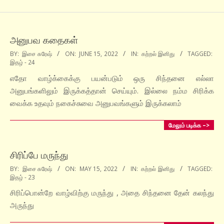
அனுபவ கதைகள்
2022-
BY:
இசை சுரேஷ்
ON:
JUNE 15, 2022
IN:
கற்றல் இனிது
TAGGED:
இதழ் - 24
06-
15
எதோ வாழ்க்கைக்கு பயன்படும் ஒரு சிந்தனை எல்லா
அனுபங்களிலும் இருக்கத்தான் செய்யும். இல்லை நம்ம சிரிக்க
வைக்க உதவும் நகைச்சுவை அனுபவங்களும் இருக்கலாம்
மேலும் படிக்க –>
சிரிப்பே மருந்து
2022-
BY:
இசை சுரேஷ்
ON:
MAY 15, 2022
IN:
கற்றல் இனிது
TAGGED:
இதழ் - 23
05-
15
சிரிப்பொன்றே வாழ்விற்கு மருந்து , அதை சிந்தனை தேன் கலந்து
அருந்து