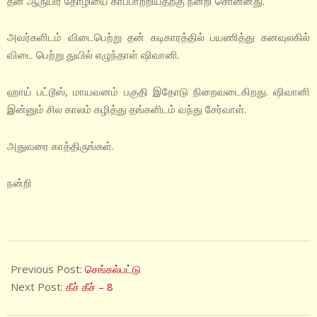
தன் ஆருயிர் தோழியை காப்பாற்றியதற்கு நன்றி சொன்னது.
அவர்களிடம் விடைபெற்று தன் கடிகாரத்தில் பயணித்து கனவுலகில்
விடை பெற்று துயில் எழுந்தாள் ஷிவானி.
ஹாய் பட்டூஸ், மாயவனம் பகுதி இதோடு நிறைவடைகிறது. ஷிவானி
இன்னும் சில காலம் கழித்து தங்களிடம் வந்து சேர்வாள்.
அதுவரை காத்திருங்கள்.
நன்றி
2021-
02-
Previous Post:
செங்கல்பட்டு
15
Next Post:
கீச் கீச் – 8