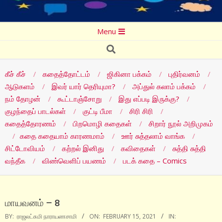
Secondary
Menu
Navigation
Search
Menu
கீச் கீச்
கதைத்தோட்டம்
ஜிகினா பக்கம்
புதிர்வனம்
ஆடுகளம்
இவர் யார் தெரியுமா?
அப்துல் கலாம் பக்கம்
நம் தோழன்
கூட்டாஞ்சோறு
இது எப்படி இருக்கு?
குழந்தைப் பாடல்கள்
குட்டி பீமா
சிரி சிரி
கதைத்தோரணம்
பிறமொழி கதைகள்
சிறார் நூல் அறிமுகம்
கதை கதையாம் காரணமாம்
ஊர் சுத்தலாம் வாங்க
சிட்டோவியம்
கற்றல் இனிது
கவிதைகள்
சுத்தி சுத்தி
வந்தீக
விண்வெளிப் பயணம்
படக் கதை – Comics
மாயவனம் – 8
BY:
ராஜலட்சுமி நாராயணசாமி
ON:
FEBRUARY 15, 2021
IN: