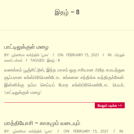
இதழ் – 8
பாட்டிலுக்குள் மழை
2021-
BY:
பூர்ணிமா கார்த்திக் 'பூகா'
ON:
FEBRUARY 15, 2021
IN:
அப்துல்
கலாம் பக்கம்
TAGGED:
இதழ் - 8
02-
15
வணக்கம் பூஞ்சிட்டூஸ், இந்த மாசம் ஒரு ஈசியான அதே சமயத்துல
சூப்பரான எக்ஸ்பிரிமெண்டோட உங்களை சந்திக்க வந்திருக்கேன்.
இன்னிக்கு நம்ம செய்யப் போற எக்ஸ்பிரிமெண்டோட பெயர்,
‘பாட்டிலுக்குள் மழை’.
மேலும் படிக்க –>
மாத்தியோசி – காகமும் வடையும்
2021-
BY:
பூர்ணிமா கார்த்திக் 'பூகா'
ON:
FEBRUARY 15, 2021
IN: