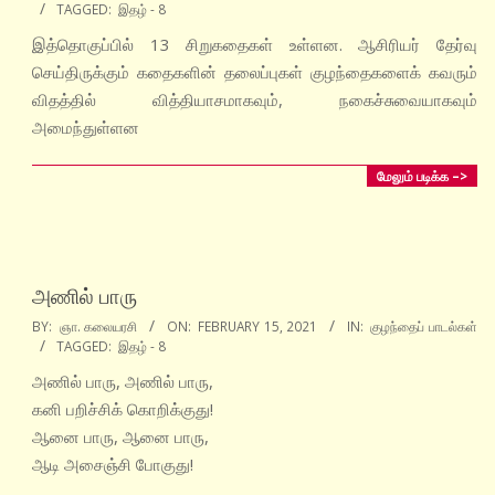
TAGGED:
இதழ் - 8
02-
15
இத்தொகுப்பில் 13 சிறுகதைகள் உள்ளன. ஆசிரியர் தேர்வு
செய்திருக்கும் கதைகளின் தலைப்புகள் குழந்தைகளைக் கவரும்
விதத்தில் வித்தியாசமாகவும், நகைச்சுவையாகவும்
அமைந்துள்ளன
மேலும் படிக்க –>
அணில் பாரு
2021-
BY:
ஞா. கலையரசி
ON:
FEBRUARY 15, 2021
IN:
குழந்தைப் பாடல்கள்
TAGGED:
இதழ் - 8
02-
15
அணில் பாரு, அணில் பாரு,
கனி பறிச்சிக் கொறிக்குது!
ஆனை பாரு, ஆனை பாரு,
ஆடி அசைஞ்சி போகுது!