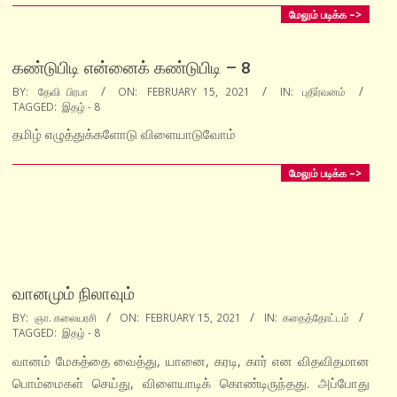
மேலும் படிக்க –>
கண்டுபிடி என்னைக் கண்டுபிடி – 8
2021-
BY:
தேவி பிரபா
ON:
FEBRUARY 15, 2021
IN:
புதிர்வனம்
TAGGED:
இதழ் - 8
02-
15
தமிழ் எழுத்துக்களோடு விளையாடுவோம்
மேலும் படிக்க –>
வானமும் நிலாவும்
2021-
BY:
ஞா. கலையரசி
ON:
FEBRUARY 15, 2021
IN:
கதைத்தோட்டம்
TAGGED:
இதழ் - 8
02-
15
வானம் மேகத்தை வைத்து, யானை, கரடி, கார் என விதவிதமான
பொம்மைகள் செய்து, விளையாடிக் கொண்டிருந்தது. அப்போது