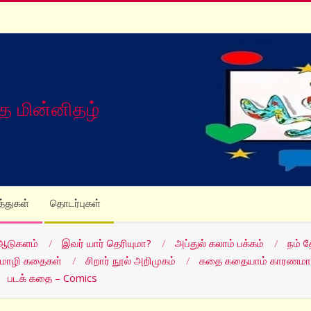
த மின்னிதழ்
த்துகள்
தொடர்புகள்
ஆடுகளம்
இவர் யார் தெரியுமா?
அப்துல் கலாம் பக்கம்
நம் 
மொழி கதைகள்
சிறார் நூல் அறிமுகம்
கதை கதையாம் காரணமா
படக் கதை – Comics