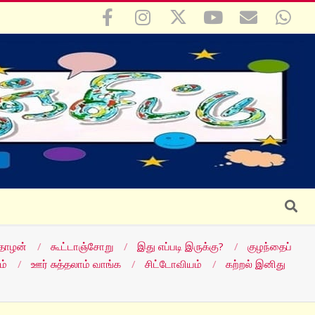
Search
தோழன்
கூட்டாஞ்சோறு
இது எப்படி இருக்கு?
குழந்தைப்
ம்
ஊர் சுத்தலாம் வாங்க
சிட்டோவியம்
கற்றல் இனிது