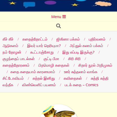
Secondary
Menu
Navigation
Search
Menu
கீச் கீச்
கதைத்தோட்டம்
ஜிகினா பக்கம்
புதிர்வனம்
ஆடுகளம்
இவர் யார் தெரியுமா?
அப்துல் கலாம் பக்கம்
நம் தோழன்
கூட்டாஞ்சோறு
இது எப்படி இருக்கு?
குழந்தைப் பாடல்கள்
குட்டி பீமா
சிரி சிரி
கதைத்தோரணம்
பிறமொழி கதைகள்
சிறார் நூல் அறிமுகம்
கதை கதையாம் காரணமாம்
ஊர் சுத்தலாம் வாங்க
சிட்டோவியம்
கற்றல் இனிது
கவிதைகள்
சுத்தி சுத்தி
வந்தீக
விண்வெளிப் பயணம்
படக் கதை – Comics