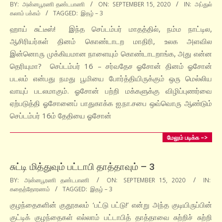
2020-
BY:
அன்னபூரணி தண்டபாணி
ON:
SEPTEMBER 15, 2020
IN:
அப்துல்
கலாம் பக்கம்
TAGGED:
இதழ் – 3
09-
15
ஹாய் சுட்டீஸ்! இந்த செப்டம்பர் மாதத்தில், நம்ம நாட்டில,
ஆசிரியர்கள் தினம் கொண்டாடற மாதிரி, உலக அளவில
இன்னொரு முக்கியமான நாளையும் கொண்டாடறாங்க, அது என்ன
தெரியுமா? செப்டம்பர் 16 – சர்வதேச ஓசோன் தினம் ஓசோன்
படலம் என்பது நமது பூமியை போர்த்தியிருக்கும் ஒரு மெல்லிய
வாயுப் படலமாகும். ஓசோன் பற்றி மக்களுக்கு விழிப்புணர்வை
ஏற்படுத்தி ஓசோனைப் பாதுகாக்க ஐ.நா.சபை ஒவ்வொரு ஆண்டும்
செப்டம்பர் 16ம் தேதியை ஓசோன்
மேலும் படிக்க –>
சுட்டி மித்துவும் பட்டாபி தாத்தாவும் – 3
2020-
BY:
அன்னபூரணி தண்டபாணி
ON:
SEPTEMBER 15, 2020
IN:
கதைத்தோரணம்
TAGGED:
இதழ் – 3
09-
15
குழந்தைகளின் குதூகலம் ‘பட்டு பட்டு!’ என்று அந்த குடியிருப்பின்
குட்டிக் குழந்தைகள் எல்லாம் பட்டாபித் தாத்தாவை சுற்றிச் சுற்றி