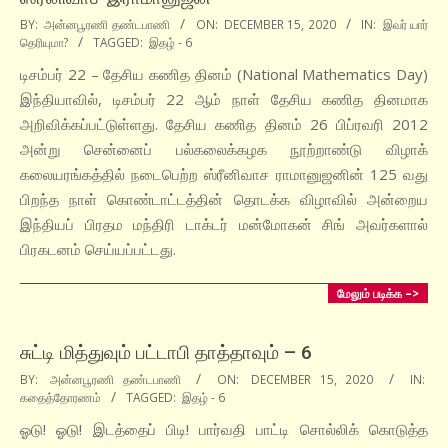
2020-
BY:
அன்னபூரணி தண்டபாணி
ON:
DECEMBER 15, 2020
IN:
இவர் யார்
தெரியுமா?
TAGGED:
இதழ் - 6
12-
15
டிசம்பர் 22 – தேசிய கணித தினம் (National Mathematics Day)
இந்தியாவில், டிசம்பர் 22 ஆம் நாள் தேசிய கணித தினமாக
அறிவிக்கப்பட்டுள்ளது. தேசிய கணித தினம் 26 பிப்ரவரி 2012
அன்று சென்னைப் பல்கலைக்கழக நூற்றாண்டு விழாக்
கலையரங்கத்தில் நடைபெற்ற ஸ்ரீனிவாச ராமானுஜனின் 125 வது
பிறந்த நாள் கொண்டாட்டத்தின் தொடக்க விழாவில் அன்றைய
இந்தியப் பிரதம மந்திரி டாக்டர் மன்மோகன் சிங் அவர்களால்
பிரகடனம் செய்யப்பட்டது.
மேலும் படிக்க –>
சுட்டி மித்துவும் பட்டாபி தாத்தாவும் – 6
2020-
BY:
அன்னபூரணி தண்டபாணி
ON:
DECEMBER 15, 2020
IN:
கதைத்தோரணம்
TAGGED:
இதழ் - 6
12-
15
ஓடு! ஓடு! இடத்தைப் பிடி! பார்வதி பாட்டி சொல்லிக் கொடுத்த