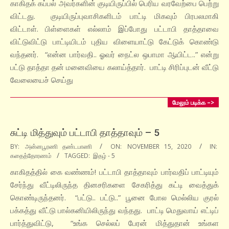
காகிதக் கப்பல் அவர்களின் குடியிருப்பில் பெரிய வரவேற்பை பெற்று
விட்டது. குடியிருப்புவாசிகளிடம் பாட்டி மிகவும் பிரபலமாகி
விட்டாள். பிள்ளைகள் எல்லாம் இப்போது பட்டாபி தாத்தாவை
விட்டுவிட்டு பாட்டியிடம் புதிய விளையாட்டு கேட்டுக் கொண்டு
வந்தனர். “என்ன பார்வதி.. ஓவர் நைட்ல ஒபாமா ஆயிட்ட..” என்று
பட்டு தாத்தா தன் மனைவியை கலாய்த்தார். பாட்டி சிரிப்புடன் வீட்டு
வேலையைச் செய்து
மேலும் படிக்க –>
சுட்டி மித்துவும் பட்டாபி தாத்தாவும் – 5
2020-
BY:
அன்னபூரணி தண்டபாணி
ON:
NOVEMBER 15, 2020
IN:
கதைத்தோரணம்
TAGGED:
இதழ் - 5
11-
15
காகிதத்தில் கை வண்ணம்! பட்டாபி தாத்தாவும் பார்வதிப் பாட்டியும்
சேர்ந்து வீட்டிலிருந்த தினசரிகளை சேகரித்து கட்டி வைத்துக்
கொண்டிருந்தனர். “பட்டு.. பட்டு..” பூனை போல மெல்லிய குரல்
பக்கத்து வீட்டு பால்கனியிலிருந்து வந்தது. பாட்டி மெதுவாய் எட்டிப்
பார்த்துவிட்டு, “உங்க செல்லப் பேரன் மித்துதான் உங்கள