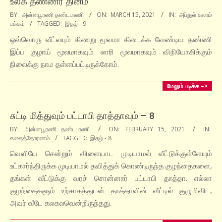
உலக தண்ணீர் தினம்
2021-
BY:
அன்னபூரணி தண்டபாணி
ON:
MARCH 15, 2021
IN:
அப்துல் கலாம்
பக்கம்
TAGGED:
இதழ் - 9
03-
15
ஒவ்வொரு வீட்லயும் கிணறு மூலமா கிடைக்க வேண்டிய தண்ணி
இப்ப குழாய் மூலமாகவும் லாரி மூலமாகவும் விநியோகிக்கும்
நிலைக்கு நாம தள்ளப்பட்டிருக்கோம்.
மேலும் படிக்க –>
சுட்டி மித்துவும் பட்டாபி தாத்தாவும் – 8
2021-
BY:
அன்னபூரணி தண்டபாணி
ON:
FEBRUARY 15, 2021
IN:
கதைத்தோரணம்
TAGGED:
இதழ் - 8
02-
15
வெளியே சென்றும் விளையாட முடியாமல் வீட்டுக்குள்ளேயும்
உட்கார்ந்திருக்க முடியாமல் தவித்துக் கொண்டிருந்த குழந்தைகளை,
தங்கள் வீட்டுக்கு வரச் சொன்னார் பட்டாபி தாத்தா. எல்லா
குழந்தைகளும் உற்சாகத்துடன் தாத்தாவின் வீட்டில் குழுமிவிட,
அவர் வீடே கலகலவென்றிருந்தது.