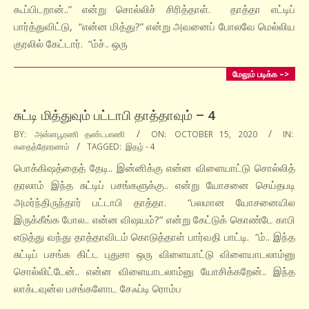
கூப்பிடறான்..” என்று சொல்லிச் சிரித்தாள். தாத்தா எட்டிப்
பார்த்துவிட்டு, “என்ன மித்து?” என்று அவனைப் போலவே மெல்லிய
குரலில் கேட்டார். “ம்ச்.. ஒரு
மேலும் படிக்க –>
சுட்டி மித்துவும் பட்டாபி தாத்தாவும் – 4
2020-
BY:
அன்னபூரணி தண்டபாணி
ON:
OCTOBER 15, 2020
IN:
கதைத்தோரணம்
TAGGED:
இதழ் - 4
10-
15
பொக்கிஷத்தைத் தேடி.. இன்னிக்கு என்ன விளையாட்டு சொல்லித்
தரலாம் இந்த சுட்டிப் பசங்களுக்கு.. என்று யோசனை செய்தபடி
அமர்ந்திருந்தார் பட்டாபி தாத்தா. “பலமான யோசனையில
இருக்கீங்க போல.. என்ன விஷயம்?” என்று கேட்டுக் கொண்டே காபி
எடுத்து வந்து தாத்தாவிடம் கொடுத்தாள் பார்வதி பாட்டி. “ம்.. இந்த
சுட்டிப் பசங்க கிட்ட புதுசா ஒரு விளையாட்டு விளையாடலாம்னு
சொல்லிட்டேன்.. என்ன விளையாடலாம்னு யோசிக்கறேன்.. இந்த
லாக்டவுன்ல பசங்களோட சேஃப்டி ரொம்ப