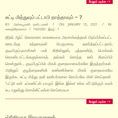
மேலும் படிக்க –>
சுட்டி மித்துவும் பட்டாபி தாத்தாவும் – 7
2021-
BY:
அன்னபூரணி தண்டபாணி
ON:
JANUARY 15, 2021
IN:
கதைத்தோரணம்
TAGGED:
இதழ் - 7
01-
15
டூடுல் ஆர்ட் கொரானா காரணமாக அரசாங்கத்தால் பிறப்பிக்கப்பட்ட
ஊரடங்கு உத்தரவுகள் பெருமளவு தளர்த்தப்பட்டதால்,
குடியிருப்புவாசிகள் பலர் கிறிஸ்துஸ், புத்தாண்டு, பொங்கல்
கொண்டாட்டங்களுக்காகத் தங்கள் சொந்த ஊர் கிளம்பிச்
சென்றுவிட, குடியிருப்பில் மிகக் குறைவானவர்களே இருந்தார்கள்.
அதிலும் குழந்தைகளின் எண்ணிக்கை மிகக் குறைவாகவே
இருக்க, சுட்டி மித்து தன் நண்பர்களை ரொம்பவே மிஸ் செய்தான்.
“பட்டு! என் ஃப்ரண்ட்ஸ் யாரும் இங்க இல்ல! உங்க வீட்டுக்கும் வரக்
கூடாதுன்னு சொல்லிட்டீங்க! செம்மையா
மேலும் படிக்க –>
ஸ்ரீனிவாச இராமானுஜன்