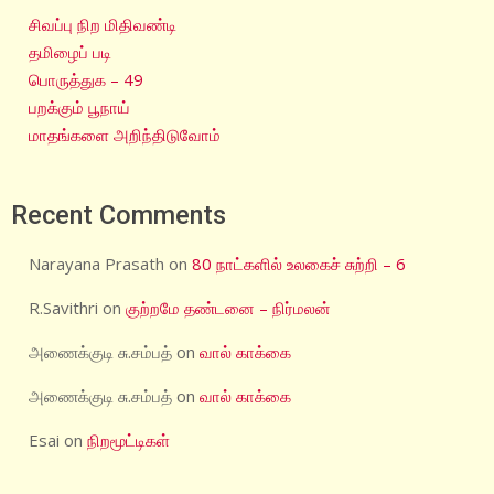
சிவப்பு நிற மிதிவண்டி
தமிழைப் படி
பொருத்துக – 49
பறக்கும் பூநாய்
மாதங்களை அறிந்திடுவோம்
Recent Comments
Narayana Prasath
on
80 நாட்களில் உலகைச் சுற்றி – 6
R.Savithri
on
குற்றமே தண்டனை – நிர்மலன்
அணைக்குடி சு.சம்பத்
on
வால் காக்கை
அணைக்குடி சு.சம்பத்
on
வால் காக்கை
Esai
on
நிறமூட்டிகள்