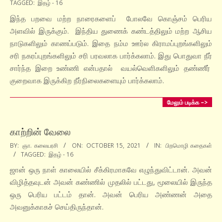
TAGGED:
இதழ் - 16
10-
15
இந்த பறவை மற்ற நாரைகளைப் போலவே கொஞ்சம் பெரிய
அளவில் இருக்கும். இந்திய துணைக் கண்டத்திலும் மற்ற ஆசிய
நாடுகளிலும் காணப்படும். இதை நம்ம ஊர்ல கிராமப்புறங்களிலும்
சரி நகரப்புறங்களிலும் சரி பரவலாக பார்க்கலாம். இது பொதுவா நீர்
சார்ந்த இறை உண்ணி என்பதால் வயல்வெளிகளிலும் தண்ணீர்
குறைவாக இருக்கிற நீர்நிலைகளையும் பார்க்கலாம்.
மேலும் படிக்க –>
காற்றின் வேலை
2021-
BY:
ஞா. கலையரசி
ON:
OCTOBER 15, 2021
IN:
பிறமொழி கதைகள்
TAGGED:
இதழ் - 16
10-
15
ஜான் ஒரு நாள் காலையில் சீக்கிரமாகவே எழுந்துவிட்டான். அவன்
விழித்தவுடன் அவன் கண்ணில் முதலில் பட்டது, மூலையில் இருந்த
ஒரு பெரிய பட்டம் தான். அவன் பெரிய அண்ணன் அதை
அவனுக்காகச் செய்திருந்தான்.