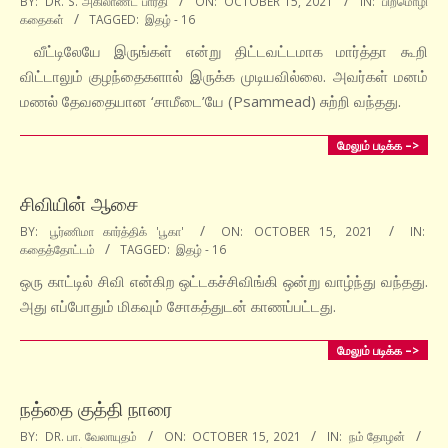
BY:
DR. S. அகிலாண்ட பாரதி
ON:
OCTOBER 15, 2021
IN:
பிறமொழி
கதைகள்
TAGGED:
இதழ் - 16
10-
15
வீட்டிலேயே இருங்கள் என்று திட்டவட்டமாக மார்த்தா கூறி
விட்டாலும் குழந்தைகளால் இருக்க முடியவில்லை. அவர்கள் மனம்
மணல் தேவதையான ‘சாமீடை’யே (Psammead) சுற்றி வந்தது.
மேலும் படிக்க –>
சிவியின் ஆசை
2021-
BY:
பூர்ணிமா கார்த்திக் 'பூகா'
ON:
OCTOBER 15, 2021
IN:
கதைத்தோட்டம்
TAGGED:
இதழ் - 16
10-
15
ஒரு காட்டில் சிவி என்கிற ஒட்டகச்சிவிங்கி ஒன்று வாழ்ந்து வந்தது.
அது எப்போதும் மிகவும் சோகத்துடன் காணப்பட்டது.
மேலும் படிக்க –>
நத்தை குத்தி நாரை
2021-
BY:
DR. பா. வேலாயுதம்
ON:
OCTOBER 15, 2021
IN:
நம் தோழன்