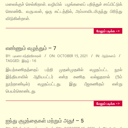
மலைக்குச் செல்கிறாள். வழியில் பழங்களைப் பறித்துச் சாப்பிட்டுக்
கொண்டே வருபவள், ஒரு கட்டத்தில், அம்மாவிடமிருந்து பிரிந்து
விடுகின்றாள்.
மேலும் படிக்க –>
எண்ணும் எழுத்தும் – 7
2021-
BY:
புவனா சந்திரசேகரன்
ON:
OCTOBER 15, 2021
IN:
ஆடுகளம்
TAGGED:
இதழ் - 16
10-
15
இயற்கணிதத்தைப் பற்றி முதன்முதலில் எழுதப்பட்ட நூல்
இந்தியாவில் ஆரியபட்டர் என்ற கணித வல்லுநரால் (5ம்
நூற்றாண்டில்) எழுதப்பட்டது. இது பீஜகணிதம் என்று
பெயர்கொண்டது.
மேலும் படிக்க –>
ஐந்து குழந்தைகள் மற்றும் அது! – 5
2021-