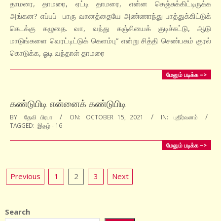
15
தாமரை, தாமரை, ஏட்டி தாமரை, என்ன செஞ்சுக்கிட்டிருக்க
அங்கன? எப்பப் பாரு வானத்தையே அண்ணாந்து பாத்துக்கிட்டுக்
கெடக்கு கழுதை. வா, வந்து கஞ்சியைக் குடிச்சுட்டு, ஆடு
மாடுங்களை வெரட்டிட்டுக் கெளம்பு” என்று சித்தி செண்பகம் குரல்
கொடுக்க, ஓடி வந்தாள் தாமரை
மேலும் படிக்க –>
கண்டுபிடி என்னைக் கண்டுபிடி
2021-
BY:
தேவி பிரபா
ON:
OCTOBER 15, 2021
IN:
புதிர்வனம்
TAGGED:
இதழ் - 16
10-
15
மேலும் படிக்க –>
Posts
Previous
1
2
3
Next
pagination
Search