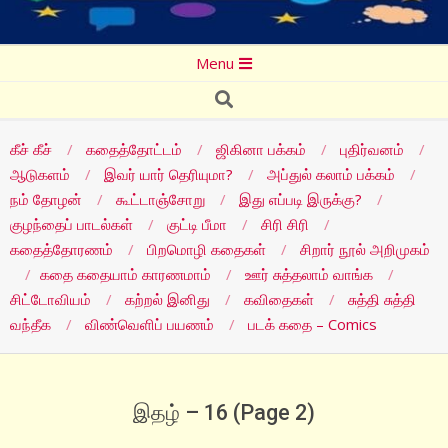
Secondary
Menu
Navigation
Search
Menu
கீச் கீச்
கதைத்தோட்டம்
ஜிகினா பக்கம்
புதிர்வனம்
ஆடுகளம்
இவர் யார் தெரியுமா?
அப்துல் கலாம் பக்கம்
நம் தோழன்
கூட்டாஞ்சோறு
இது எப்படி இருக்கு?
குழந்தைப் பாடல்கள்
குட்டி பீமா
சிரி சிரி
கதைத்தோரணம்
பிறமொழி கதைகள்
சிறார் நூல் அறிமுகம்
கதை கதையாம் காரணமாம்
ஊர் சுத்தலாம் வாங்க
சிட்டோவியம்
கற்றல் இனிது
கவிதைகள்
சுத்தி சுத்தி
வந்தீக
விண்வெளிப் பயணம்
படக் கதை – Comics
இதழ் – 16
(Page 2)