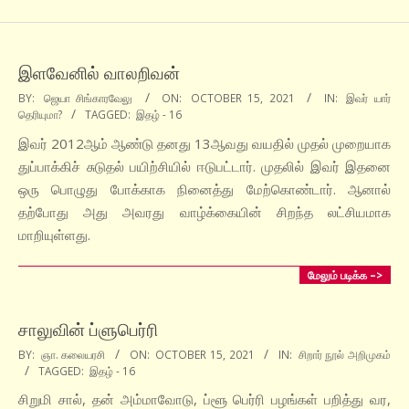
இளவேனில் வாலறிவன்
2021-
BY:
ஜெயா சிங்காரவேலு
ON:
OCTOBER 15, 2021
IN:
இவர் யார்
தெரியுமா?
TAGGED:
இதழ் - 16
10-
15
இவர் 2012ஆம் ஆண்டு தனது 13ஆவது வயதில் முதல் முறையாக
துப்பாக்கிச் சுடுதல் பயிற்சியில் ஈடுபட்டார். முதலில் இவர் இதனை
ஒரு பொழுது போக்காக நினைத்து மேற்கொண்டார். ஆனால்
தற்போது அது அவரது வாழ்க்கையின் சிறந்த லட்சியமாக
மாறியுள்ளது.
மேலும் படிக்க –>
சாலுவின் ப்ளுபெர்ரி
2021-
BY:
ஞா. கலையரசி
ON:
OCTOBER 15, 2021
IN:
சிறார் நூல் அறிமுகம்
TAGGED:
இதழ் - 16
10-
15
சிறுமி சால், தன் அம்மாவோடு, ப்ளூ பெர்ரி பழங்கள் பறித்து வர,