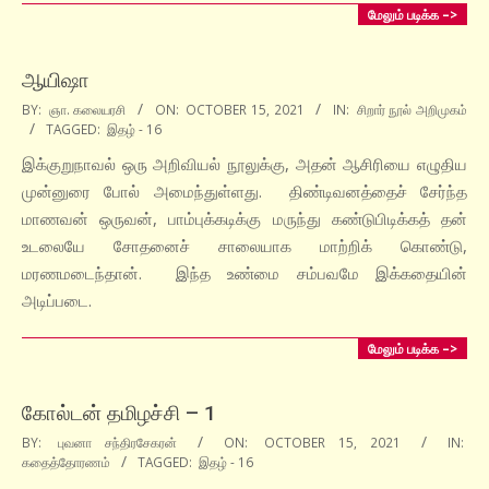
மேலும் படிக்க –>
ஆயிஷா
2021-
BY:
ஞா. கலையரசி
ON:
OCTOBER 15, 2021
IN:
சிறார் நூல் அறிமுகம்
TAGGED:
இதழ் - 16
10-
15
இக்குறுநாவல் ஒரு அறிவியல் நூலுக்கு, அதன் ஆசிரியை எழுதிய
முன்னுரை போல் அமைந்துள்ளது. திண்டிவனத்தைச் சேர்ந்த
மாணவன் ஒருவன், பாம்புக்கடிக்கு மருந்து கண்டுபிடிக்கத் தன்
உடலையே சோதனைச் சாலையாக மாற்றிக் கொண்டு,
மரணமடைந்தான். இந்த உண்மை சம்பவமே இக்கதையின்
அடிப்படை.
மேலும் படிக்க –>
கோல்டன் தமிழச்சி – 1
2021-
BY:
புவனா சந்திரசேகரன்
ON:
OCTOBER 15, 2021
IN:
கதைத்தோரணம்
TAGGED:
இதழ் - 16
10-