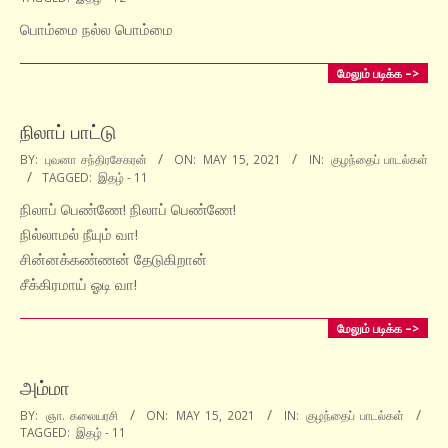
06-
15
பொம்மை நல்ல பொம்மை
மேலும் படிக்க –>
நிலாப் பாட்டு
2021-
BY:
புவனா சந்திரசேகரன்
ON:
MAY 15, 2021
IN:
குழந்தைப் பாடல்கள்
TAGGED:
இதழ் - 11
05-
15
நிலாப் பெண்ணே! நிலாப் பெண்ணே!
நில்லாமல் நீயும் வா!
சின்னக்கண்ணன் தேடுகிறான்
சீக்கிரமாய் ஓடி வா!
மேலும் படிக்க –>
அம்மா
2021-
BY:
ஞா. கலையரசி
ON:
MAY 15, 2021
IN:
குழந்தைப் பாடல்கள்
TAGGED:
இதழ் - 11
05-