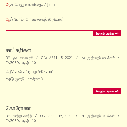
15
அ
ன் பெனும் கவிதை, அம்மா!
ஆ
ல் போல், அரவணைத் திடுவாள்
மேலும் படிக்க –>
காய்கறிகள்
2021-
BY:
ஞா. கலையரசி
ON:
APRIL 15, 2021
IN:
குழந்தைப் பாடல்கள்
TAGGED:
இதழ் - 10
04-
15
அரிக்கன் சட்டி பறங்கிக்காய்
கரடு முரடு பாகற்காய்
மேலும் படிக்க –>
கொரோனா
2021-
BY:
பிரீத்தி வசந்த்
ON:
APRIL 15, 2021
IN:
குழந்தைப் பாடல்கள்
TAGGED:
இதழ் - 10
04-