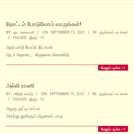
தோட்டம் போடுவோம் வாருங்கள்!
2021-
BY:
ஞா. கலையரசி
ON:
SEPTEMBER 15, 2021
IN:
குழந்தைப் பாடல்கள்
TAGGED:
இதழ் - 15
09-
15
ஆடு மாடு மேய்ந் திடாமல்
ஆடா தொடை, கிளுவை கொண்டு
மேலும் படிக்க –>
அல்லி ராணி
2021-
BY:
பிரீத்தி வசந்த்
ON:
SEPTEMBER 15, 2021
IN:
குழந்தைப் பாடல்கள்
TAGGED:
இதழ் - 15
09-
15
அழகு குட்டி பாப்பா
அசந்து தூங்கும் அழகைப் பாரு
மேலும் படிக்க –>