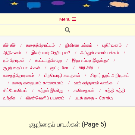
Secondary
Menu
Navigation
Search
Menu
கீச் கீச்
கதைத்தோட்டம்
ஜிகினா பக்கம்
புதிர்வனம்
ஆடுகளம்
இவர் யார் தெரியுமா?
அப்துல் கலாம் பக்கம்
நம் தோழன்
கூட்டாஞ்சோறு
இது எப்படி இருக்கு?
குழந்தைப் பாடல்கள்
குட்டி பீமா
சிரி சிரி
கதைத்தோரணம்
பிறமொழி கதைகள்
சிறார் நூல் அறிமுகம்
கதை கதையாம் காரணமாம்
ஊர் சுத்தலாம் வாங்க
சிட்டோவியம்
கற்றல் இனிது
கவிதைகள்
சுத்தி சுத்தி
வந்தீக
விண்வெளிப் பயணம்
படக் கதை – Comics
குழந்தைப் பாடல்கள்
(Page 5)