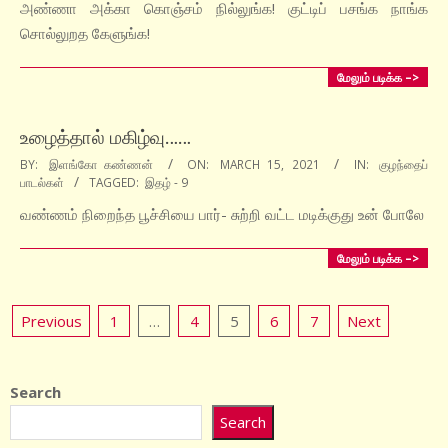
15
அண்ணா அக்கா கொஞ்சம் நில்லுங்க! குட்டிப் பசங்க நாங்க
சொல்லுறத கேளுங்க!
மேலும் படிக்க –>
உழைத்தால் மகிழ்வு……
2021-
BY:
இளங்கோ கண்ணன்
ON:
MARCH 15, 2021
IN:
குழந்தைப்
பாடல்கள்
TAGGED:
இதழ் - 9
03-
15
வண்ணம் நிறைந்த பூச்சியை பார்- சுற்றி வட்ட மடிக்குது உன் போலே
மேலும் படிக்க –>
Posts
Previous
1
…
4
5
6
7
Next
pagination
Search
Search